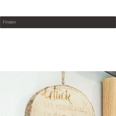
Bau- und Möbelschreinerei Feucht
Finden